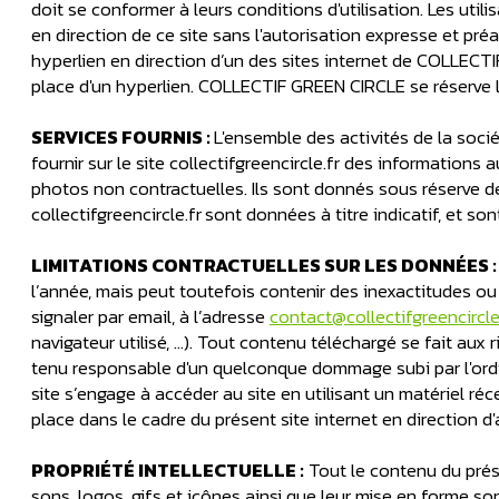
doit se conformer à leurs conditions d'utilisation. Les utili
en direction de ce site sans l'autorisation expresse et pr
hyperlien en direction d’un des sites internet de COLLECTI
place d'un hyperlien. COLLECTIF GREEN CIRCLE se réserve le 
SERVICES FOURNIS :
L'ensemble des activités de la soci
fournir sur le site collectifgreencircle.fr des informations 
photos non contractuelles. Ils sont donnés sous réserve de 
collectifgreencircle.fr
sont données à titre indicatif, et so
LIMITATIONS CONTRACTUELLES SUR LES DONNÉES 
l’année, mais peut toutefois contenir des inexactitudes ou
signaler par email, à l’adresse
contact@collectifgreencircle.
navigateur utilisé, …). Tout contenu téléchargé se fait aux
tenu responsable d'un quelconque dommage subi par l'ordin
site s’engage à accéder au site en utilisant un matériel ré
place dans le cadre du présent site internet en direction 
PROPRIÉTÉ INTELLECTUELLE :
Tout le contenu du prése
sons, logos, gifs et icônes ainsi que leur mise en forme s