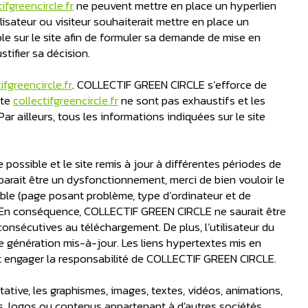
tifgreencircle.fr
ne peuvent mettre en place un hyperlien
isateur ou visiteur souhaiterait mettre en place un
ble sur le site afin de formuler sa demande de mise en
tifier sa décision.
ifgreencircle.fr
. COLLECTIF GREEN CIRCLE s’efforce de
ite
collectifgreencircle.fr
ne sont pas exhaustifs et les
r ailleurs, tous les informations indiquées sur le site
possible et le site remis à jour à différentes périodes de
parait être un dysfonctionnement, merci de bien vouloir le
sible (page posant problème, type d’ordinateur et de
ité. En conséquence, COLLECTIF GREEN CIRCLE ne saurait être
nsécutives au téléchargement. De plus, l’utilisateur du
re génération mis-à-jour. Les liens hypertextes mis en
ent engager la responsabilité de COLLECTIF GREEN CIRCLE.
itative, les graphismes, images, textes, vidéos, animations,
ues, logos ou contenus appartenant à d'autres sociétés