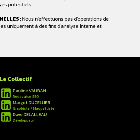
ges potentiels.
NELLES :
Nous n'effectuons pas d'opérations de
es uniquement à des fins d'analyse interne et
Le Collectif
Pauline VAUBAN
Rédactrice SEO
Margot DUCELLIER
Graphiste / Maquettiste
Dave DELALLEAU
Développeur