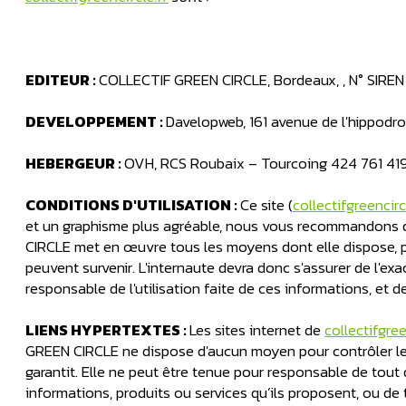
EDITEUR :
COLLECTIF GREEN CIRCLE, Bordeaux, , N° SIREN
DEVELOPPEMENT :
Davelopweb, 161 avenue de l'hippodr
HEBERGEUR :
OVH, RCS Roubaix – Tourcoing 424 761 4
CONDITIONS D'UTILISATION :
Ce site (
collectifgreencirc
et un graphisme plus agréable, nous vous recommandons d
CIRCLE met en œuvre tous les moyens dont elle dispose, pou
peuvent survenir. L'internaute devra donc s'assurer de l'exa
responsable de l'utilisation faite de ces informations, et d
LIENS HYPERTEXTES :
Les sites internet de
collectifgree
GREEN CIRCLE ne dispose d'aucun moyen pour contrôler les s
garantit. Elle ne peut être tenue pour responsable de tou
informations, produits ou services qu’ils proposent, ou de 