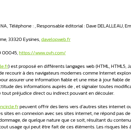
 NA, Téléphone :
, Responsable éditorial : Dave DELALLEAU, Ema
ome, 33320 Eysines,
davelopweb.fr
19 00045,
https://www.ovh.com/
le.fr
) est proposé en différents langages web (HTML, HTML5, Java
e recourir à des navigateurs modernes comme Internet explore
r assurer une information fiable et une mise à jour fiable de 
ctitude des informations auprès de , et signaler toutes modificat
e tout préjudice direct ou indirect pouvant en découler.
ncircle.fr
peuvent offrir des liens vers d’autres sites internet 
ites en connexion avec ses sites internet, ne répond pas de la 
t dommage, de quelque nature que ce soit, résultant du conten
tout usage qui peut être fait de ces éléments. Les risques liés à