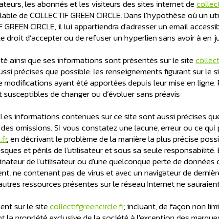
sateurs, les abonnés et les visiteurs des sites internet de
collec
éalable de COLLECTIF GREEN CIRCLE. Dans l'hypothèse où un util
F GREEN CIRCLE, il lui appartiendra d'adresser un email accessi
droit d’accepter ou de refuser un hyperlien sans avoir à en jus
été ainsi que ses informations sont présentés sur le site
collect
aussi précises que possible. les renseignements figurant sur le s
modifications ayant été apportées depuis leur mise en ligne. Pa
nt susceptibles de changer ou d’évoluer sans préavis
:
Les informations contenues sur ce site sont aussi précises que 
 des omissions. Si vous constatez une lacune, erreur ou ce qui 
fr
, en décrivant le problème de la manière la plus précise pos
 risques et périls de l'utilisateur et sous sa seule responsabil
ateur de l'utilisateur ou d'une quelconque perte de données co
cent, ne contenant pas de virus et avec un navigateur de derniè
d'autres ressources présentes sur le réseau Internet ne saurai
nt sur le site
collectifgreencircle.fr
, incluant, de façon non lim
ont la propriété exclusive de la société à l'exception des marq